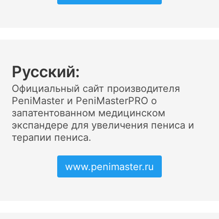
Pусский:
Официальный сайт производителя
PeniMaster и PeniMasterPRO о
запатентованном медицинском
экспандере для увеличения пениса и
терапии пениса.
www.penimaster.ru